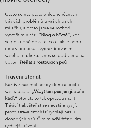
Často se nás ptáte ohledně různých 
trávicích problémů u vašich psích 
miláčků, a proto jsme se rozhodli 
vytvořit minisérii 
"Blog o h*vně"
, kde 
se postupně dozvíte, co a jak je nebo 
není v pořádku s vyprazdňováním 
vašeho mazlíčka. Dnes se podíváme na 
trávení 
štěňat a rostoucích psů
.
Trávení štěňat
Každý z nás měl někdy štěně a určitě 
vás napadlo: 
„Vždyť ten pes jen jí, spí a 
kadí.“
 Štěňata to tak opravdu mají! 
Trávicí trakt štěňat se neustále vyvíjí, 
proto strava prochází rychleji než u 
dospělých psů. Čím mladší štěně, tím 
rychlejší trávení.