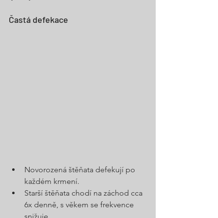
Častá defekace
Novorozená štěňata defekují po 
každém krmení.
Starší štěňata chodí na záchod cca 
6x denně, s věkem se frekvence 
snižuje.