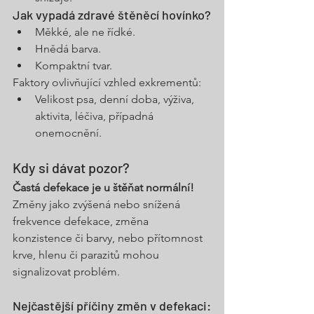
Jak vypadá zdravé štěněcí hovínko?
Měkké, ale ne řídké.
Hnědá barva.
Kompaktní tvar.
Faktory ovlivňující vzhled exkrementů:
Velikost psa, denní doba, výživa, 
aktivita, léčiva, případná 
onemocnění.
Kdy si dávat pozor?
Častá defekace je u štěňat normální! 
Změny jako zvýšená nebo snížená 
frekvence defekace, změna 
konzistence či barvy, nebo přítomnost 
krve, hlenu či parazitů mohou 
signalizovat problém.
Nejčastější příčiny změn v defekaci: