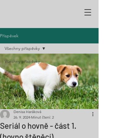
Příspěvek
Všechny příspěvky
Všechny příspěvky
Výživa
Denisa Haráková
26. 9. 2024
Minut čtení: 2
Seriál o hovně - část 1.
(hovno štěněcí)