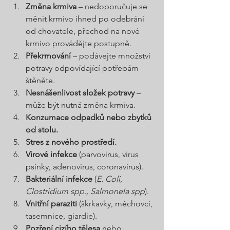
Změna krmiva
 – nedoporučuje se 
měnit krmivo ihned po odebrání 
od chovatele, přechod na nové 
krmivo provádějte postupně.
Překrmování
 – podávejte množství 
potravy odpovídající potřebám 
štěněte.
Nesnášenlivost složek potravy
 – 
může být nutná změna krmiva.
Konzumace odpadků nebo zbytků 
od stolu.
Stres z nového prostředí.
Virové infekce
 (parvovirus, virus 
psinky, adenovirus, coronavirus).
Bakteriální infekce
 (
E. Coli
, 
Clostridium spp
.
, Salmonela spp
).
Vnitřní paraziti
 (škrkavky, měchovci, 
tasemnice, giardie).
Pozření cizího tělesa
 nebo 