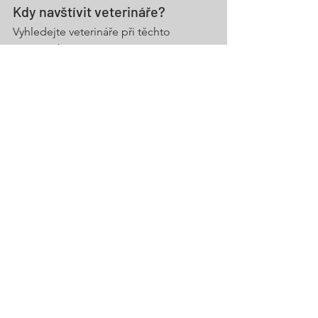
Kdy navštívit veterináře?
Vyhledejte veterináře při těchto 
příznacích:
Jasně červená krev ve stolici nebo 
černá stolice.
Tekutý průjem.
Opakované zvracení.
Letargie, nezájem o okolí, apatie.
Odmítání potravy či tekutin.
Horečka nad 39 °C.
Slabost, křeče, třes, kolaps.
Přítomnost parazitů.
Požití cizího tělesa nebo 
intoxikace.
Jak poznat dehydrataci?
Dehydratace u štěňat je nebezpečná, a 
lze ji rozpoznat několika způsoby: