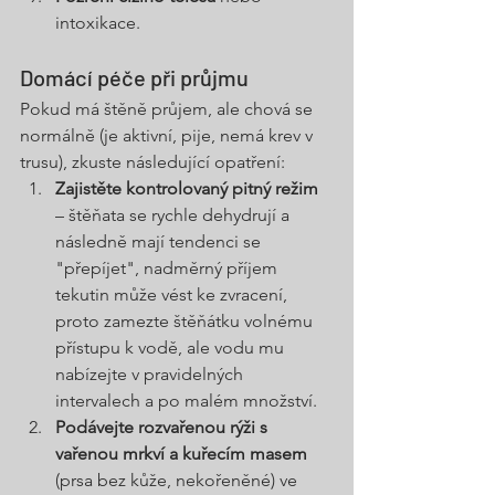
intoxikace.
Domácí péče při průjmu
Pokud má štěně průjem, ale chová se 
normálně (je aktivní, pije, nemá krev v 
trusu), zkuste následující opatření:
Zajistěte kontrolovaný pitný režim
– štěňata se rychle dehydrují a 
následně mají tendenci se 
"přepíjet", nadměrný příjem 
tekutin může vést ke zvracení, 
proto zamezte štěňátku volnému 
přístupu k vodě, ale vodu mu 
nabízejte v pravidelných 
intervalech a po malém množství.
Podávejte rozvařenou rýži s 
vařenou mrkví a kuřecím masem
(prsa bez kůže, nekořeněné) ve 